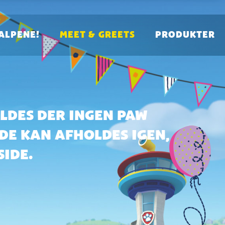
ALPENE!
MEET & GREETS
PRODUKTER
LDES DER INGEN PAW
 DE KAN AFHOLDES IGEN,
SIDE.