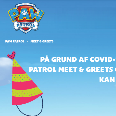
PAW PATROL
MEET & GREETS
PÅ GRUND AF COVID
PATROL MEET & GREETS 
KAN 